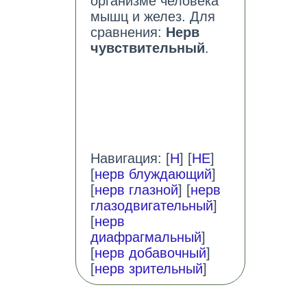
организме человека
мышц и желез. Для
сравнения:
Нерв
чувствительный
.
Навигация: [
Н
] [
НЕ
]
[
нерв блуждающий
]
[
нерв глазной
] [
нерв
глазодвигательный
]
[
нерв
диафрагмальный
]
[
нерв добавочный
]
[
нерв зрительный
]