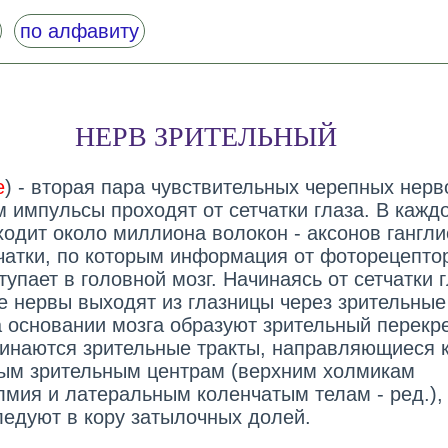
по алфавиту
НЕРВ ЗРИТЕЛЬНЫЙ
e
) - вторая пара чувствительных черепных нерв
м импульсы проходят от сетчатки глаза. В кажд
ходит около миллиона волокон - аксонов гангл
тчатки, по которым информация от фоторецепто
тупает в головной мозг. Начинаясь от сетчатки г
е нервы выходят из глазницы через зрительные
а основании мозга образуют зрительный перекре
чинаются зрительные тракты, направляющиеся 
ым зрительным центрам (верхним холмикам
лмия и латеральным коленчатым телам - ред.),
ледуют в кору затылочных долей.