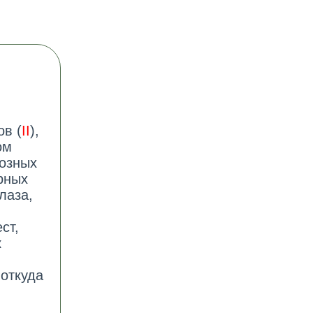
ов (
II
),
ом
иозных
рных
лаза,
ст,
к
 откуда