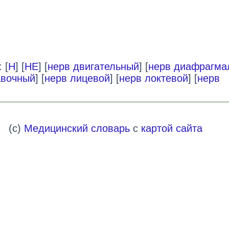
 [
Н
] [
НЕ
] [
нерв двигательный
] [
нерв диафрагма
авочный
] [
нерв лицевой
] [
нерв локтевой
] [
нерв
(c)
Медицинский словарь
с
картой сайта