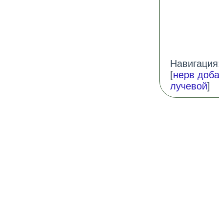
Навигация:
[
нерв доб
лучевой
]