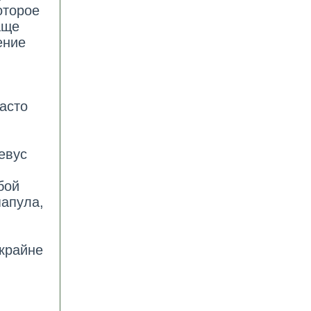
оторое
аще
ение
часто
евус
бой
папула,
крайне