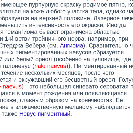
 имеющее пурпурную окраску родимое пятно, к
вляться на коже любого участка тела, однако ч
 образуется на верхней половине. Лазерное леч
уменьшить интенсивность его окраски. Иногда
я гемангиома бывает ограничена областью
и 1-й ветви тройничного нерва, например, при
Стерджа-Вебера (см.
Ангиома
). Сравнительно 
ычных пигментированных невусов образуется
й или белый ореол (особенно на туловище, где
 галоневус (
halo naevus
)). Пигментированный н
 течение нескольких месяцев, после чего
ется и окружавший его бесцветный ореол. Голу
e naevus
) - это небольшая синевато-сероватая 
аяся в момент рождения или появляющаяся
 позже, главным образом на конечностях. Ее
ние в злокачественную меланому наблюдается 
. также
Невус пигментный
.