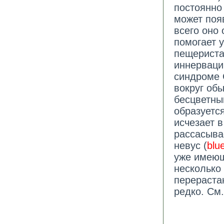
постоянно
может поя
всего оно
помогает 
пещериста
иннерваци
синдроме 
вокруг об
бесцветны
образуется
исчезает в
рассасыва
невус (
blu
уже имеющ
несколько
перераста
редко. См