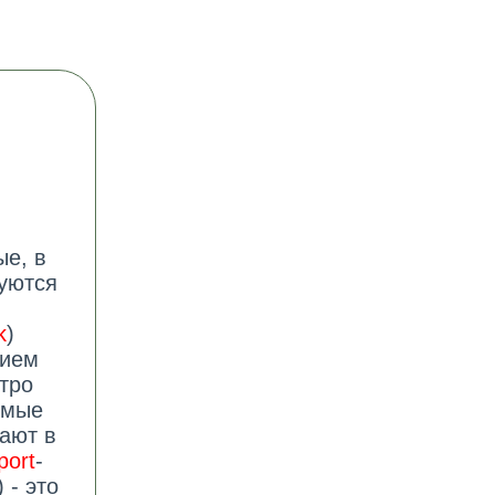
ые, в
зуются
k
)
нием
тро
имые
ают в
port
-
) - это