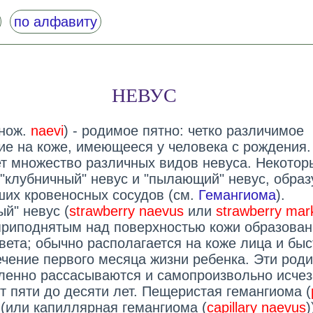
по алфавиту
НЕВУС
нож.
naevi
) - родимое пятно: четко различимое
ие на коже, имеющееся у человека с рождения.
т множество различных видов невуса. Некотор
 "клубничный" невус и "пылающий" невус, обра
ших кровеносных сосудов (см.
Гемангиома
).
й" невус (
strawberry naevus
или
strawberry mar
приподнятым над поверхностью кожи образова
вета; обычно располагается на коже лица и быс
течение первого месяца жизни ребенка. Эти род
ленно рассасываются и самопроизвольно исчез
т пяти до десяти лет. Пещеристая гемангиома (
 (или капиллярная гемангиома (
capillary naevus
)