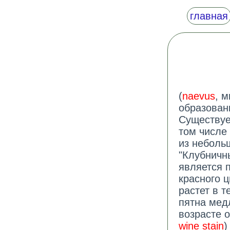
главная
(
naevus
, м
образован
Существуе
том числе
из неболь
"Клубничны
является 
красного ц
растет в 
пятна мед
возрасте о
wine stain
)