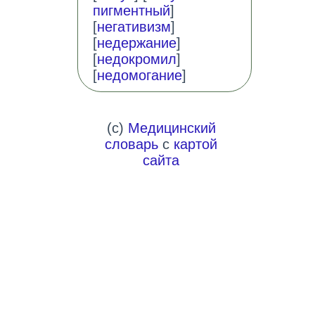
пигментный
]
[
негативизм
]
[
недержание
]
[
недокромил
]
[
недомогание
]
(c)
Медицинский
словарь
с
картой
сайта