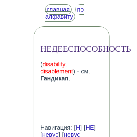
главная
по
алфавиту
НЕДЕЕСПОСОБНОСТЬ
(
disability
,
disablement
) - см.
Гандикап
.
Навигация: [
Н
] [
НЕ
]
[
невус
] [
невус