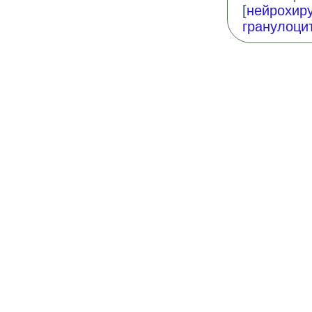
[
нейрохир
гранулоци