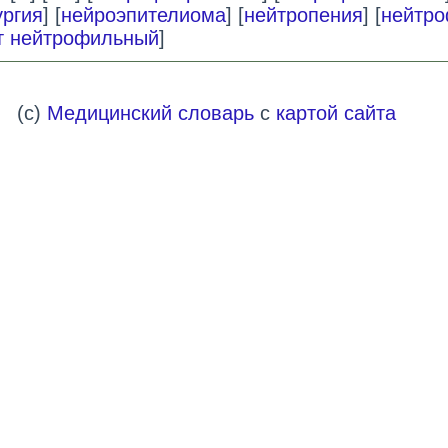
ургия
] [
нейроэпителиома
] [
нейтропения
] [
нейтр
т нейтрофильный
]
(c)
Медицинский словарь
с
картой сайта