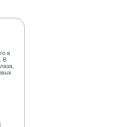
го в
. В
лаза,
овых
]