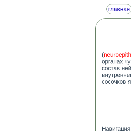
главная
(
neuroepit
органах ч
состав ней
внутреннег
сосочков 
Навигация: