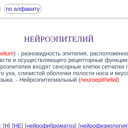
по алфавиту
НЕЙРОЭПИТЕЛИЙ
helium
) - разновидность эпителия, расположенно
увств и осуществляющего рецепторные функции
роэпителия входят сенсорные клетки сетчатки г
о уха, слизистой оболочки полости носа и вкус
языка. - Нейроэпителиальный (
neuroepithelial
).
 [
Н
] [
НЕ
] [
нейрофиброматоз
] [
нейрофизиология