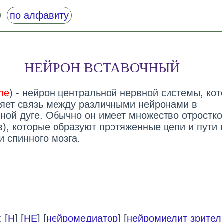
по алфавиту
НЕЙРОН ВСТАВОЧНЫЙ
ne
) - нейрон центральной нервной системы, ко
яет связь между различными нейронами в
ной дуге. Обычно он имеет множество отростк
в), которые образуют протяженные цепи и пути 
и спинного мозга.
 [
Н
] [
НЕ
] [
нейромедиатор
] [
нейромиелит зрител