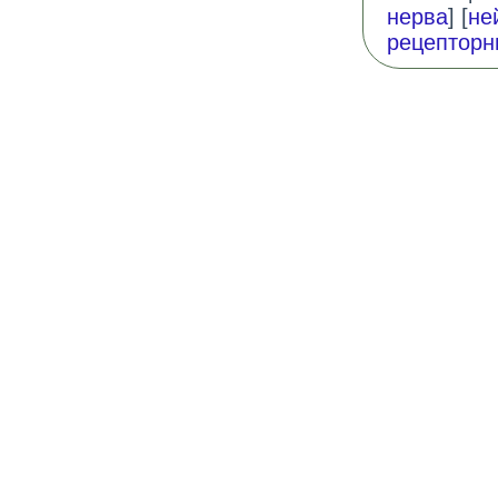
нерва
] [
не
рецепторн