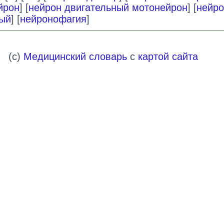
йрон
] [
нейрон двигательный мотонейрон
] [
нейро
ый
] [
нейронофагия
]
(c)
Медицинский словарь
с
картой сайта