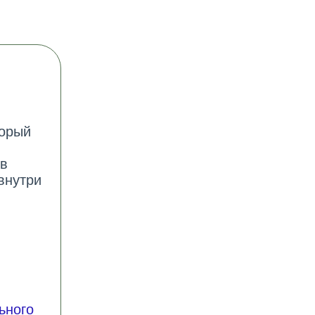
торый
ов
внутри
ьного