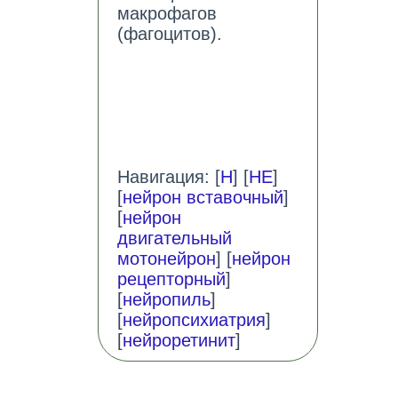
макрофагов
(фагоцитов).
Навигация: [
Н
] [
НЕ
]
[
нейрон вставочный
]
[
нейрон
двигательный
мотонейрон
] [
нейрон
рецепторный
]
[
нейропиль
]
[
нейропсихиатрия
]
[
нейроретинит
]