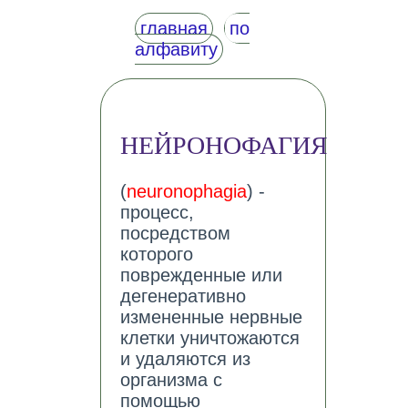
главная
по
алфавиту
НЕЙРОНОФАГИЯ
(
neuronophagia
) -
процесс,
посредством
которого
поврежденные или
дегенеративно
измененные нервные
клетки уничтожаются
и удаляются из
организма с
помощью