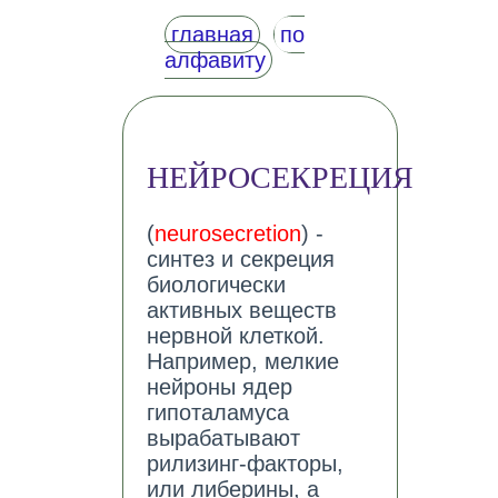
главная
по
алфавиту
НЕЙРОСЕКРЕЦИЯ
(
neurosecretion
) -
синтез и секреция
биологически
активных веществ
нервной клеткой.
Например, мелкие
нейроны ядер
гипоталамуса
вырабатывают
рилизинг-факторы,
или либерины, а