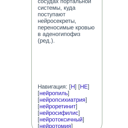
сосудах портальной
системы, куда
поступают
нейросекреты,
переносимые кровью
в аденогипофиз
(ред.).
Навигация: [
Н
] [
НЕ
]
[
нейропиль
]
[
нейропсихиатрия
]
[
нейроретинит
]
[
нейросифилис
]
[
нейротоксичный
]
[
нейротомия
]