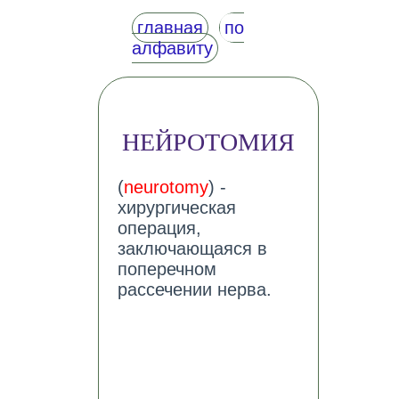
главная
по
алфавиту
НЕЙРОТОМИЯ
(
neurotomy
) -
хирургическая
операция,
заключающаяся в
поперечном
рассечении нерва.