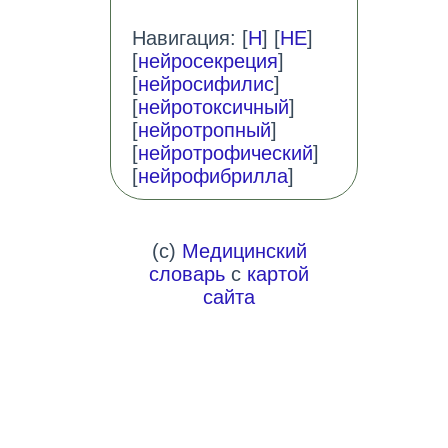
Навигация: [
Н
] [
НЕ
]
[
нейросекреция
]
[
нейросифилис
]
[
нейротоксичный
]
[
нейротропный
]
[
нейротрофический
]
[
нейрофибрилла
]
(c)
Медицинский
словарь
с
картой
сайта