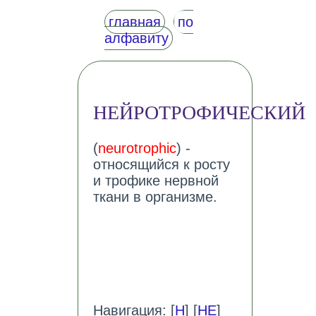
главная
по
алфавиту
НЕЙРОТРОФИЧЕСКИЙ
(
neurotrophic
) -
относящийся к росту
и трофике нервной
ткани в организме.
Навигация: [
Н
] [
НЕ
]