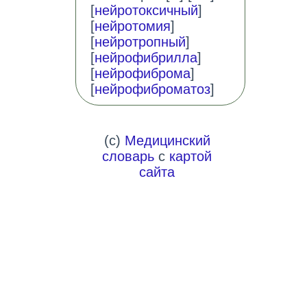
[
нейротоксичный
]
[
нейротомия
]
[
нейротропный
]
[
нейрофибрилла
]
[
нейрофиброма
]
[
нейрофиброматоз
]
(c)
Медицинский
словарь
с
картой
сайта