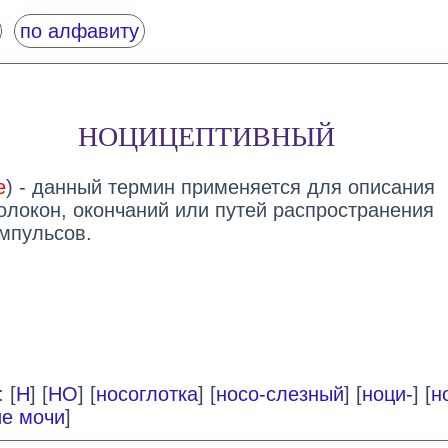
по алфавиту
НОЦИЦЕПТИВНЫЙ
e
) - данный термин применяется для описания
олокон, окончаний или путей распространения
мпульсов.
 [
Н
] [
НО
] [
носоглотка
] [
носо-слезный
] [
ноци-
] [
н
е мочи
]