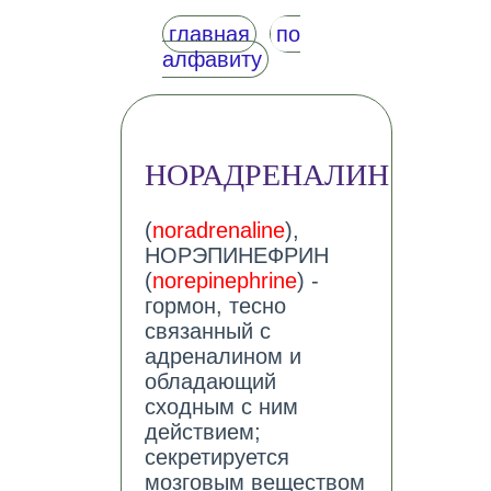
главная
по
алфавиту
НОРАДРЕНАЛИН
(
noradrenaline
),
НОРЭПИНЕФРИН
(
norepinephrine
) -
гормон, тесно
связанный с
адреналином и
обладающий
сходным с ним
действием;
секретируется
мозговым веществом