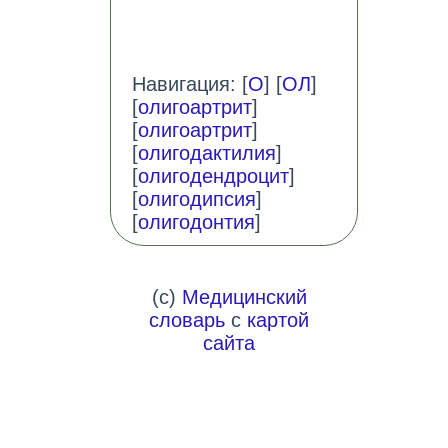
Навигация: [
О
] [
ОЛ
]
[
олигоартрит
]
[
олигоартрит
]
[
олигодактилия
]
[
олигодендроцит
]
[
олигодипсия
]
[
олигодонтия
]
(c)
Медицинский
словарь
с
картой
сайта