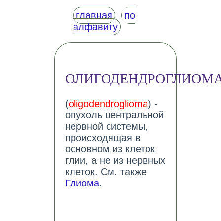
главная
по
алфавиту
ОЛИГОДЕНДРОГЛИОМ
(
oligodendroglioma
) -
опухоль центральной
нервной системы,
происходящая в
основном из клеток
глии, а не из нервных
клеток. См. также
Глиома
.