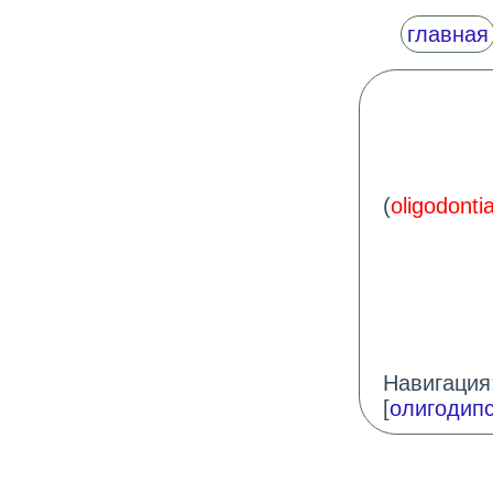
главная
(
oligodonti
Навигация:
[
олигодип