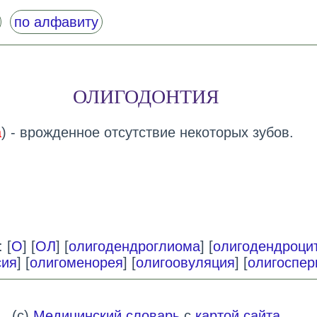
по алфавиту
ОЛИГОДОНТИЯ
a
) - врожденное отсутствие некоторых зубов.
 [
О
] [
ОЛ
] [
олигодендроглиома
] [
олигодендроци
сия
] [
олигоменорея
] [
олигоовуляция
] [
олигоспер
(c)
Медицинский словарь
с
картой сайта