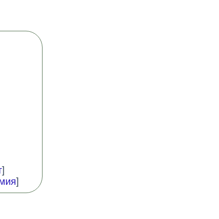
т
]
мия
]