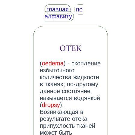
главная
по
алфавиту
ОТЕК
(
oedema
) - скопление
избыточного
количества жидкости
в тканях; по-другому
данное состояние
называется водянкой
(
dropsy
).
Возникающая в
результате отека
припухлость тканей
может быть