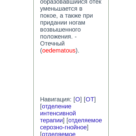
образовавшийся отек
уменьшается в
покое, а также при
придании ногам
возвышенного
положения. -
Отечный
(
oedematous
).
Навигация: [
О
] [
ОТ
]
[
отделение
интенсивной
терапии
] [
отделяемое
серозно-гнойное
]
[
отделяемое