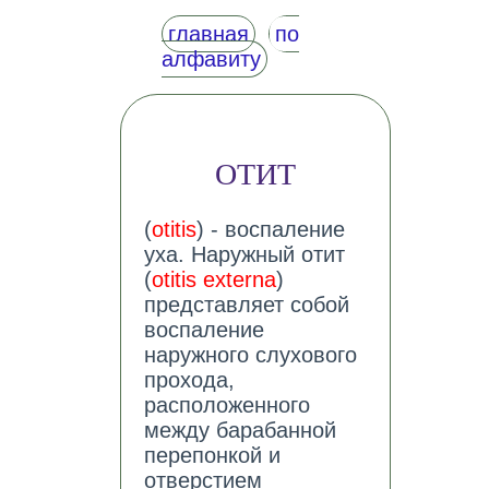
главная
по
алфавиту
ОТИТ
(
otitis
) - воспаление
уха. Наружный отит
(
otitis externa
)
представляет собой
воспаление
наружного слухового
прохода,
расположенного
между барабанной
перепонкой и
отверстием