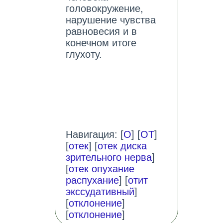
головокружение,
нарушение чувства
равновесия и в
конечном итоге
глухоту.
Навигация: [
О
] [
ОТ
]
[
отек
] [
отек диска
зрительного нерва
]
[
отек опухание
распухание
] [
отит
экссудативный
]
[
отклонение
]
[
отклонение
]