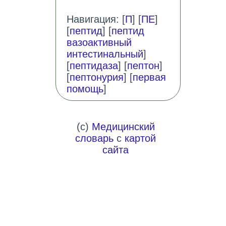
Навигация: [
П
] [
ПЕ
]
[
пептид
] [
пептид
вазоактивный
интестинальный
]
[
пептидаза
] [
пептон
]
[
пептонурия
] [
первая
помощь
]
(c)
Медицинский
словарь
с
картой
сайта