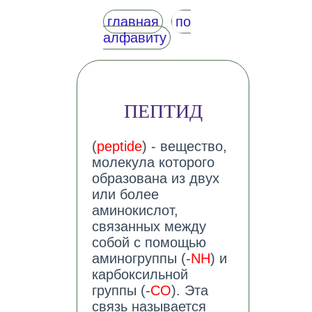
главная
по
алфавиту
ПЕПТИД
(
peptide
) - вещество,
молекула которого
образована из двух
или более
аминокислот,
связанных между
собой с помощью
аминогруппы (-
NH
) и
карбоксильной
группы (-
CO
). Эта
связь называется