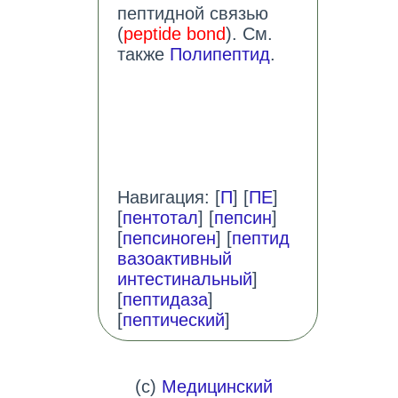
пептидной связью
(
peptide bond
). См.
также
Полипептид
.
Навигация: [
П
] [
ПЕ
]
[
пентотал
] [
пепсин
]
[
пепсиноген
] [
пептид
вазоактивный
интестинальный
]
[
пептидаза
]
[
пептический
]
(c)
Медицинский