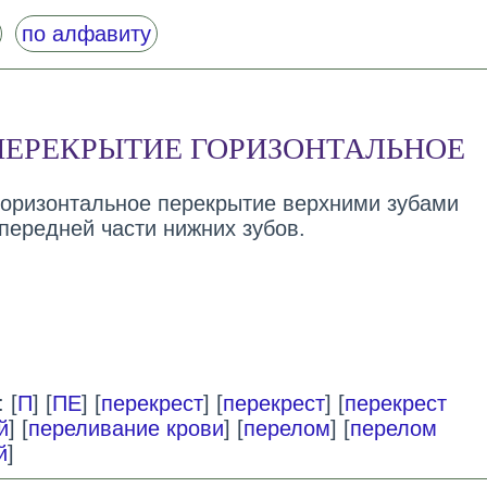
по алфавиту
ПЕРЕКРЫТИЕ ГОРИЗОНТАЛЬНОЕ
 горизонтальное перекрытие верхними зубами
передней части нижних зубов.
 [
П
] [
ПЕ
] [
перекрест
] [
перекрест
] [
перекрест
й
] [
переливание крови
] [
перелом
] [
перелом
й
]