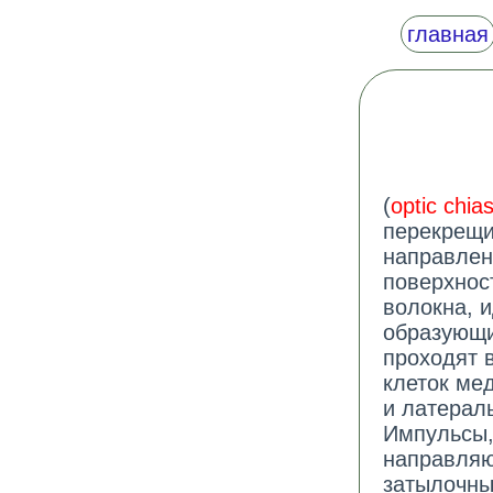
главная
(
optic chi
перекрещи
направлен
поверхнос
волокна, 
образующи
проходят 
клеток ме
и латераль
Импульсы,
направляю
затылочны