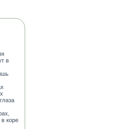
мя
т в
ишь
ах
х
глаза
рах,
 в коре