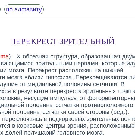
по алфавиту
ПЕРЕКРЕСТ ЗРИТЕЛЬНЫЙ
asma
) - Х-образная структура, образованная дву
вающимися зрительными нервами, которые иду
ии мозга. Перекрест расположен на нижней
ти мозга вблизи гипофиза. Перекрещиваются л
идущие от медиальной половины сетчатки. В
хся в результате перекреста зрительных тракт
волокна, несущие импульсы от фоторецепторны
диальной половины сетчатки противоположного 
ной половины сетчатки своей стороны (ред.).
 переключаясь в подкорковых зрительных цент
тся в корковые центры зрения, расположенные
х долей полушарий головного мозга.