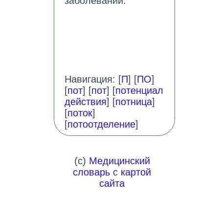
заболеваний.
Навигация: [
П
] [
ПО
]
[
пот
] [
пот
] [
потенциал
действия
] [
потница
]
[
поток
]
[
потоотделение
]
(c)
Медицинский
словарь
с
картой
сайта