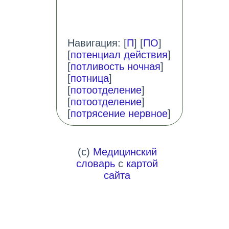
Навигация: [
П
] [
ПО
]
[
потенциал действия
]
[
потливость ночная
]
[
потница
]
[
потоотделение
]
[
потоотделение
]
[
потрясение нервное
]
(c)
Медицинский
словарь
с
картой
сайта