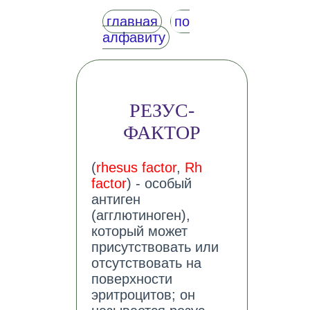
главная
по
алфавиту
РЕЗУС-
ФАКТОР
(
rhesus factor
,
Rh
factor
) - особый
антиген
(агглютиноген),
который может
присутствовать или
отсутствовать на
поверхности
эритроцитов; он