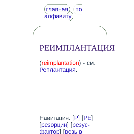
главная
по
алфавиту
РЕИМПЛАНТАЦИЯ
(
reimplantation
) - см.
Реплантация
.
Навигация: [
Р
] [
РЕ
]
[
резорцин
] [
резус-
фактор
] [
резь в