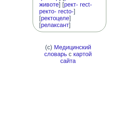
животе
] [
рект- rect-
ректо- recto-
]
[
ректоцеле
]
[
релаксант
]
(c)
Медицинский
словарь
с
картой
сайта