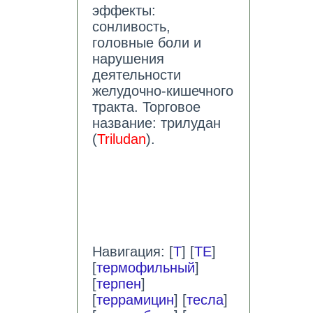
эффекты:
сонливость,
головные боли и
нарушения
деятельности
желудочно-кишечного
тракта. Торговое
название: трилудан
(
Triludan
).
Навигация: [
Т
] [
ТЕ
]
[
термофильный
]
[
терпен
]
[
террамицин
] [
тесла
]