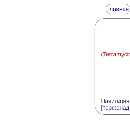
главная
(
Terramyci
Навигация:
[
терфенад