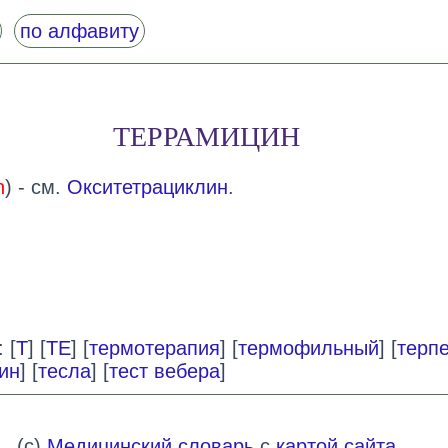
по алфавиту
ТЕРРАМИЦИН
n
) - см.
Окситетрациклин
.
 [
Т
] [
ТЕ
] [
термотерапия
] [
термофильный
] [
терп
ин
] [
тесла
] [
тест вебера
]
(c)
Медицинский словарь
с
картой сайта