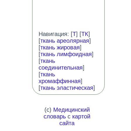
Навигация: [
Т
] [
ТК
]
[
ткань ареолярная
]
[
ткань жировая
]
[
ткань лимфоидная
]
[
ткань
соединительная
]
[
ткань
хромаффинная
]
[
ткань эластическая
]
(c)
Медицинский
словарь
с
картой
сайта