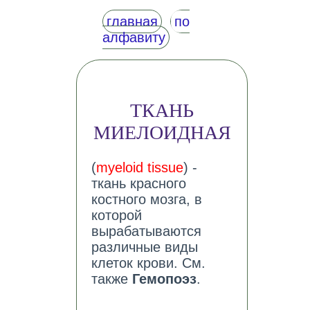
главная
по
алфавиту
ТКАНЬ
МИЕЛОИДНАЯ
(
myeloid tissue
) -
ткань красного
костного мозга, в
которой
вырабатываются
различные виды
клеток крови. См.
также
Гемопоэз
.