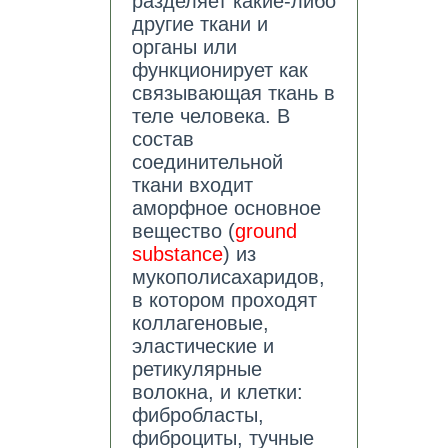
разделяет какие-либо
другие ткани и
органы или
функционирует как
связывающая ткань в
теле человека. В
состав
соединительной
ткани входит
аморфное основное
вещество (
ground
substance
) из
мукополисахаридов,
в котором проходят
коллагеновые,
эластические и
ретикулярные
волокна, и клетки:
фибробласты,
фиброциты, тучные