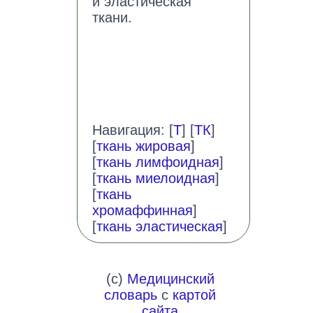
и эластическая
ткани.
Навигация: [
Т
] [
ТК
]
[
ткань жировая
]
[
ткань лимфоидная
]
[
ткань миелоидная
]
[
ткань
хромаффинная
]
[
ткань эластическая
]
(c)
Медицинский
словарь
с
картой
сайта