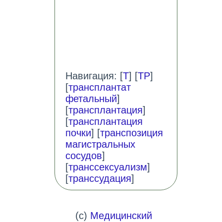
Навигация: [
Т
] [
ТР
]
[
трансплантат
фетальный
]
[
трансплантация
]
[
трансплантация
почки
] [
транспозиция
магистральных
сосудов
]
[
транссексуализм
]
[
транссудация
]
(c)
Медицинский