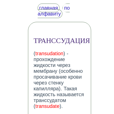
главная
по
алфавиту
ТРАНССУДАЦИЯ
(
transudation
) -
прохождение
жидкости через
мембрану (особенно
просачивание крови
через стенку
капилляра). Такая
жидкость называется
транссудатом
(
transudate
).