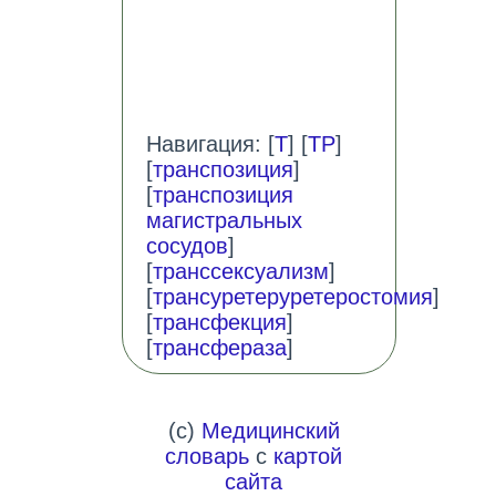
Навигация: [
Т
] [
ТР
]
[
транспозиция
]
[
транспозиция
магистральных
сосудов
]
[
транссексуализм
]
[
трансуретеруретеростомия
]
[
трансфекция
]
[
трансфераза
]
(c)
Медицинский
словарь
с
картой
сайта