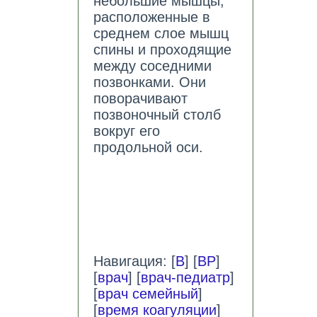
небольшие мышцы,
расположенные в
среднем слое мышц
спины и проходящие
между соседними
позвонками. Они
поворачивают
позвоночный столб
вокруг его
продольной оси.
Навигация: [
В
] [
ВР
]
[
врач
] [
врач-педиатр
]
[
врач семейный
]
[
время коагуляции
]