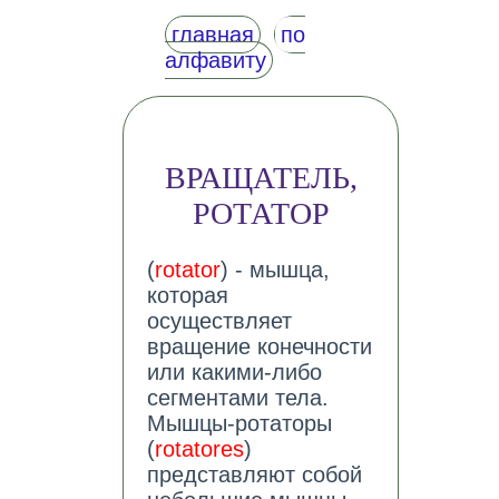
главная
по
алфавиту
ВРАЩАТЕЛЬ,
РОТАТОР
(
rotator
) - мышца,
которая
осуществляет
вращение конечности
или какими-либо
сегментами тела.
Мышцы-ротаторы
(
rotatores
)
представляют собой