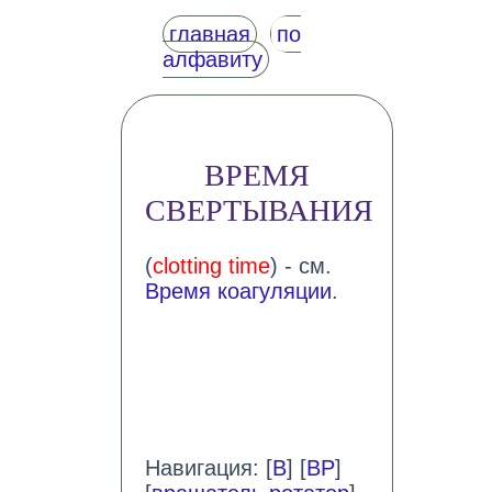
главная
по
алфавиту
ВРЕМЯ
СВЕРТЫВАНИЯ
(
clotting time
) - см.
Время коагуляции
.
Навигация: [
В
] [
ВР
]