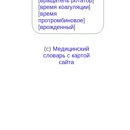
[
вращатель ротатор
]
[
время коагуляции
]
[
время
протромбиновое
]
[
врожденный
]
(c)
Медицинский
словарь
с
картой
сайта