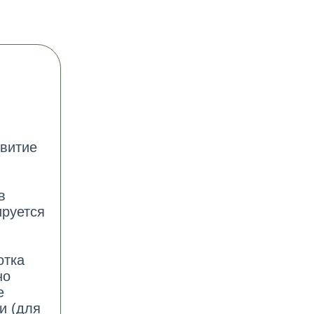
звитие
в
ируется
отка
но
е
и (для