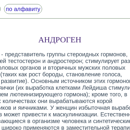
по алфавиту
АНДРОГЕН
) - представитель группы стероидных гормонов,
й тестостерон и андростерон; стимулирует ра
оловых органов и вторичных мужских половых
(таких как рост бороды, становление голоса,
развитие). Основным источником этих гормоно
яички (их выработка клетками Лейдиша стимул
ием лютеинизирующего гормона); кроме того, в
 количествах они вырабатываются корой
иков и яичниками. У женщин избыточная выраб
в может привести к маскулинизации. Естествен
ающиеся в организме человека и синтетически
 широко применяются в заместительной терапи