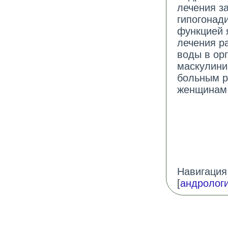
лечения з
гипогонад
функцией я
лечения р
воды в орг
маскулини
больным р
женщинам.
Навигация:
[
андролог