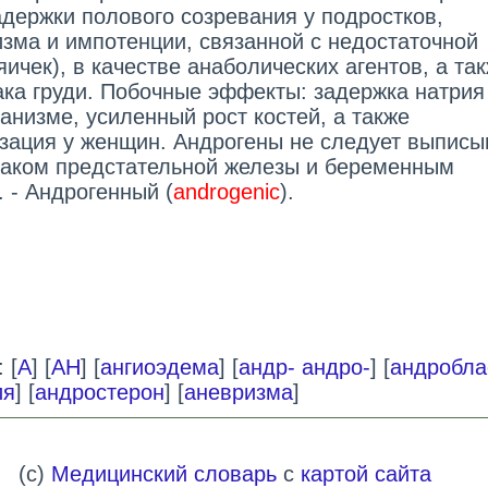
адержки полового созревания у подростков,
изма и импотенции, связанной с недостаточной
ичек), в качестве анаболических агентов, а та
ака груди. Побочные эффекты: задержка натрия
анизме, усиленный рост костей, а также
зация у женщин. Андрогены не следует выписы
аком предстательной железы и беременным
 - Андрогенный (
androgenic
).
 [
А
] [
АН
] [
ангиоэдема
] [
андр- андро-
] [
андробла
ия
] [
андростерон
] [
аневризма
]
(c)
Медицинский словарь
с
картой сайта