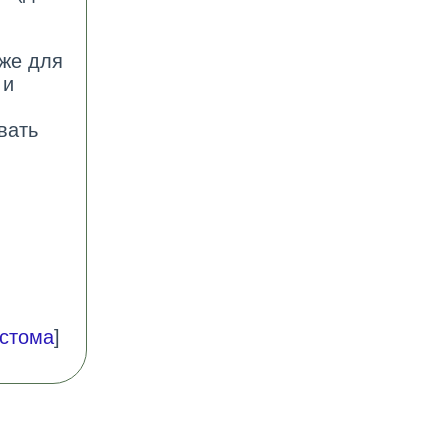
кже для
 и
вать
стома
]