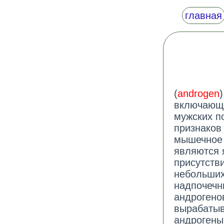
главная
(
androgen
включающе
мужских п
признаков 
мышечное 
являются 
присутств
небольших
надпочечн
андрогено
вырабатыв
андрогены