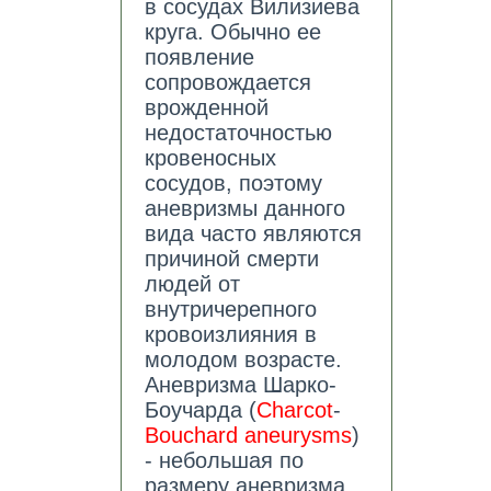
в сосудах Вилизиева
круга. Обычно ее
появление
сопровождается
врожденной
недостаточностью
кровеносных
сосудов, поэтому
аневризмы данного
вида часто являются
причиной смерти
людей от
внутричерепного
кровоизлияния в
молодом возрасте.
Аневризма Шарко-
Боучарда (
Charcot
-
Bouchard aneurysms
)
- небольшая по
размеру аневризма,