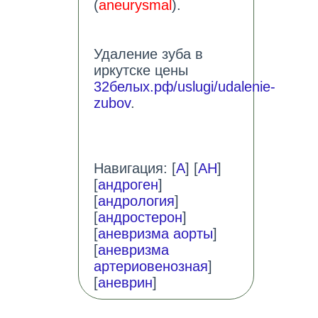
(
aneurysmal
).
Удаление зуба в
иркутске цены
32белых.рф/uslugi/udalenie-
zubov
.
Навигация: [
А
] [
АН
]
[
андроген
]
[
андрология
]
[
андростерон
]
[
аневризма аорты
]
[
аневризма
артериовенозная
]
[
аневрин
]