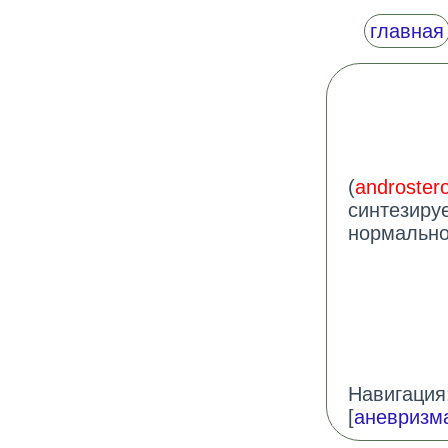
главная
(
androster
синтезиру
нормально
Навигация:
[
аневризм