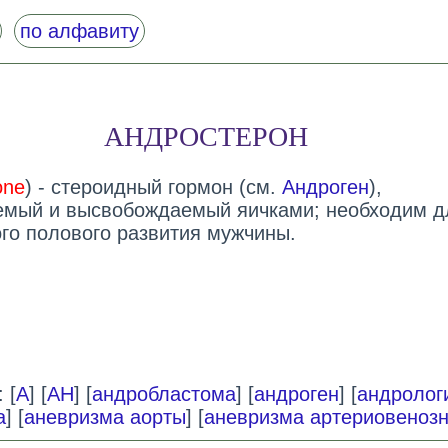
по алфавиту
АНДРОСТЕРОН
one
) - стероидный гормон (см.
Андроген
),
емый и высвобождаемый яичками; необходим д
го полового развития мужчины.
 [
А
] [
АН
] [
андробластома
] [
андроген
] [
андролог
а
] [
аневризма аорты
] [
аневризма артериовеноз