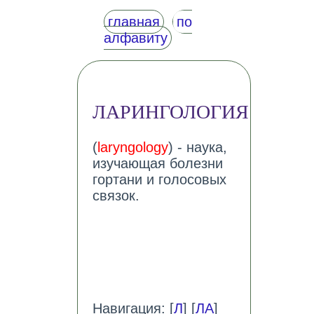
главная
по
алфавиту
ЛАРИНГОЛОГИЯ
(
laryngology
) - наука,
изучающая болезни
гортани и голосовых
связок.
Навигация: [
Л
] [
ЛА
]