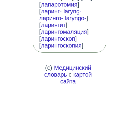
[
лапаротомия
]
[
ларинг- laryng-
ларинго- laryngo-
]
[
ларингит
]
[
ларингомаляция
]
[
ларингоскоп
]
[
ларингоскопия
]
(c)
Медицинский
словарь
с
картой
сайта