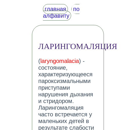
главная
по
алфавиту
ЛАРИНГОМАЛЯЦИЯ
(
laryngomalacia
) -
состояние,
характеризующееся
пароксизмальными
приступами
нарушения дыхания
и стридором.
Ларингомаляция
часто встречается у
маленьких детей в
результате слабости