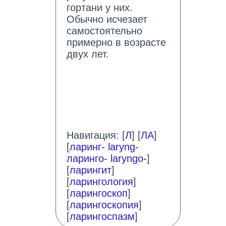
гортани у них.
Обычно исчезает
самостоятельно
примерно в возрасте
двух лет.
Навигация: [
Л
] [
ЛА
]
[
ларинг- laryng-
ларинго- laryngo-
]
[
ларингит
]
[
ларингология
]
[
ларингоскоп
]
[
ларингоскопия
]
[
ларингоспазм
]