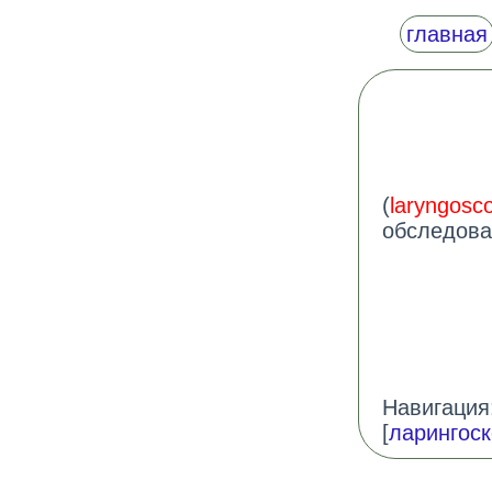
главная
(
laryngosc
обследова
Навигация:
[
ларингос