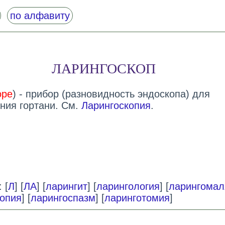
по алфавиту
ЛАРИНГОСКОП
ope
) - прибор (разновидность эндоскопа) для
ния гортани. См.
Ларингоскопия
.
 [
Л
] [
ЛА
] [
ларингит
] [
ларингология
] [
ларингомал
копия
] [
ларингоспазм
] [
ларинготомия
]