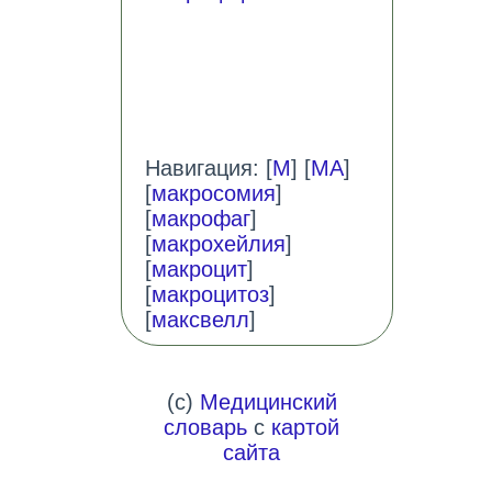
Навигация: [
М
] [
МА
]
[
макросомия
]
[
макрофаг
]
[
макрохейлия
]
[
макроцит
]
[
макроцитоз
]
[
максвелл
]
(c)
Медицинский
словарь
с
картой
сайта