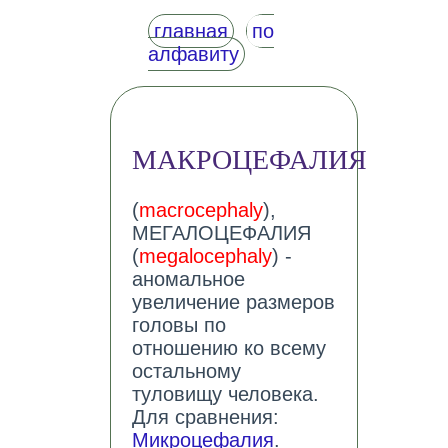
главная
по
алфавиту
МАКРОЦЕФАЛИЯ
(
macrocephaly
),
МЕГАЛОЦЕФАЛИЯ
(
megalocephaly
) -
аномальное
увеличение размеров
головы по
отношению ко всему
остальному
туловищу человека.
Для сравнения:
Микроцефалия
.