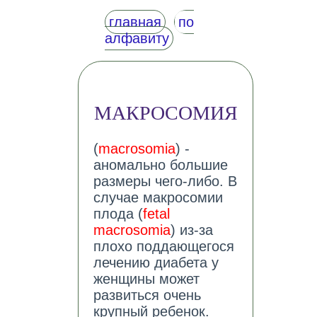
главная
по
алфавиту
МАКРОСОМИЯ
(
macrosomia
) -
аномально большие
размеры чего-либо. В
случае макросомии
плода (
fetal
macrosomia
) из-за
плохо поддающегося
лечению диабета у
женщины может
развиться очень
крупный ребенок.