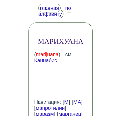
главная
по
алфавиту
МАРИХУАНА
(
marijuana
) - см.
Каннабис
.
Навигация: [
М
] [
МА
]
[
мапротилин
]
[
маразм
] [
марганец
]