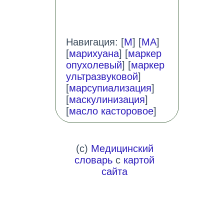
Навигация: [
М
] [
МА
]
[
марихуана
] [
маркер
опухолевый
] [
маркер
ультразвуковой
]
[
марсупиализация
]
[
маскулинизация
]
[
масло касторовое
]
(c)
Медицинский
словарь
с
картой
сайта