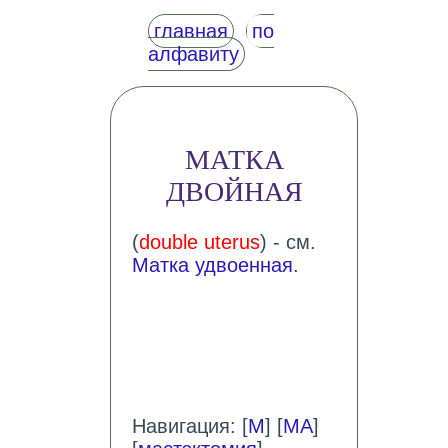
главная
по
алфавиту
МАТКА
ДВОЙНАЯ
(
double uterus
) - см.
Матка удвоенная
.
Навигация: [
М
] [
МА
]