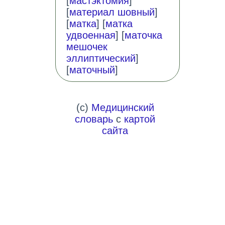
[
мастэктомия
]
[
материал шовный
]
[
матка
] [
матка
удвоенная
] [
маточка
мешочек
эллиптический
]
[
маточный
]
(c)
Медицинский
словарь
с
картой
сайта