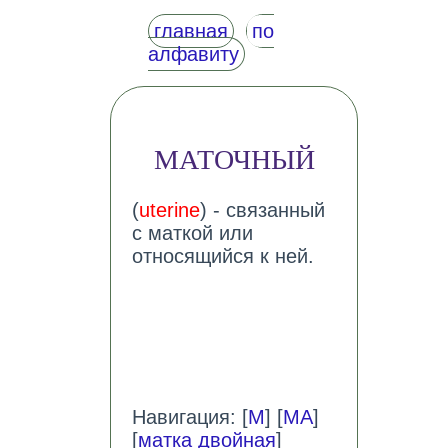
главная
по
алфавиту
МАТОЧНЫЙ
(
uterine
) - связанный
с маткой или
относящийся к ней.
Навигация: [
М
] [
МА
]
[
матка двойная
]