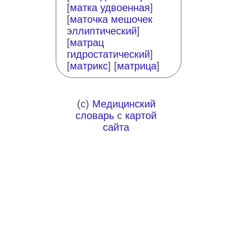
[
матка удвоенная
]
[
маточка мешочек
эллиптический
]
[
матрац
гидростатический
]
[
матрикс
] [
матрица
]
(c)
Медицинский
словарь
с
картой
сайта