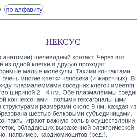
по алфавиту
НЕКСУС
(в анатомии) щелевидный контакт. Через это
е из одной клетки в другую проходят
оримые малые молекулы. Такими контактами
очень многие клетки человека (и животных). В
ежду плазмалеммами соседних клеток имеется
тво шириной 2 - 4 нм. Обе плазмалеммы соеди
ой коннексонами - полыми гексагональными
 структурами размерами около 9 нм, каждая из
бразована шестью белковыми субъединицами.
онтакты играют важную роль в осуществлении
леток, обладающих выраженной электрической
ью, например, кардиомиоцитов (ред.).