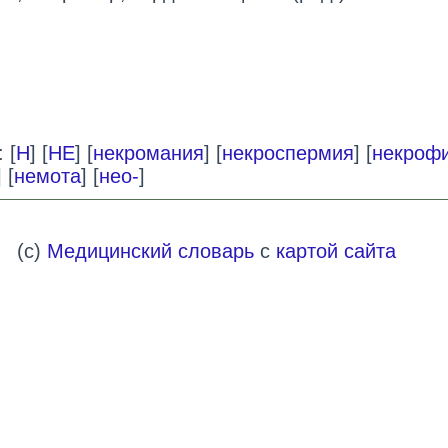
 [
Н
] [
НЕ
] [
некромания
] [
некроспермия
] [
некроф
] [
немота
] [
нео-
]
(c)
Медицинский словарь
с
картой сайта