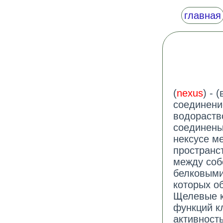
главная
(
nexus
) - 
соединени
водораств
соединены 
нексусе м
пространс
между соб
белковыми
которых о
Щелевые к
функций к
активност