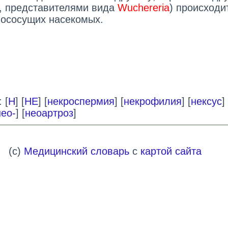
, представителями вида
Wuchereria
) происходи
вососущих насекомых.
 [
Н
] [
НЕ
] [
некроспермия
] [
некрофилия
] [
нексус
]
нео-
] [
неоартроз
]
(c)
Медицинский словарь
с
картой сайта