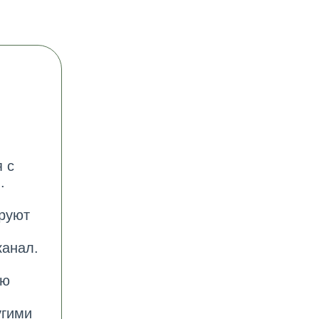
 с
.
ируют
канал.
ую
угими