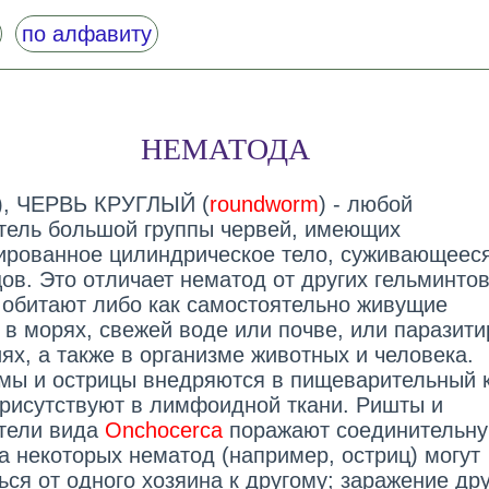
по алфавиту
НЕМАТОДА
), ЧЕРВЬ КРУГЛЫЙ (
roundworm
) - любой
тель большой группы червей, имеющих
ированное цилиндрическое тело, суживающееся
ов. Это отличает нематод от других гельминтов
обитают либо как самостоятельно живущие
 в морях, свежей воде или почве, или паразит
ях, а также в организме животных и человека.
мы и острицы внедряются в пищеварительный 
рисутствуют в лимфоидной ткани. Ришты и
тели вида
Onchocerca
поражают соединительн
а некоторых нематод (например, остриц) могут
ься от одного хозяина к другому; заражение др