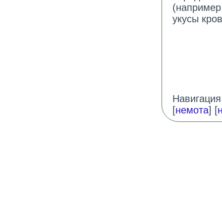
(например
укусы кро
Навигация:
[
немота
] [