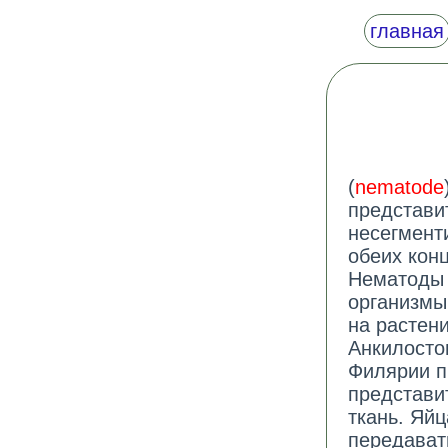
главная
(
nematode
представи
несегмент
обеих конц
Нематоды 
организмы
на растени
Анкилосто
Филярии п
представи
ткань. Яйц
передават