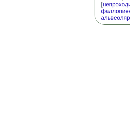
[
непроход
фаллопиев
альвеоля