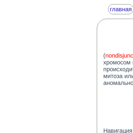
главная
(
nondisjunc
хромосом 
происходи
митоза ил
аномально
Навигация: