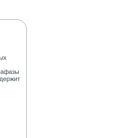
ных
нафазы
одержит