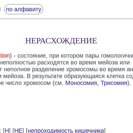
по алфавиту
НЕРАСХОЖДЕНИЕ
tion
) - состояние, при котором пары гомологич
неполностью расходятся во время мейоза или
т неполное разделение хромосомы во время а
и мейоза. В результате образующаяся клетка с
е число хромосом (см.
Моносомия
,
Трисомия
).
 [
Н
] [
НЕ
] [
непроходимость кишечника
]