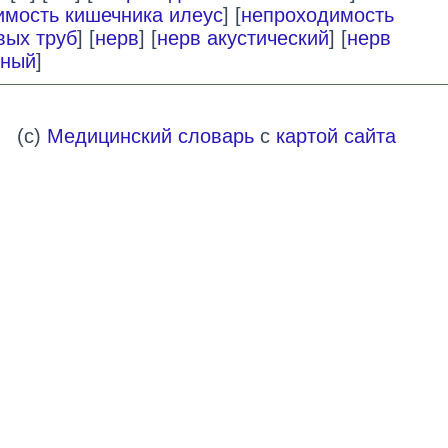
имость кишечника илеус
] [
непроходимость
ых труб
] [
нерв
] [
нерв акустический
] [
нерв
рный
]
(c)
Медицинский словарь
с
картой сайта