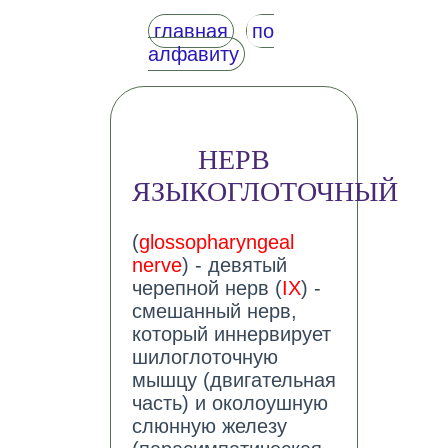
главная
по
алфавиту
НЕРВ
ЯЗЫКОГЛОТОЧНЫЙ
(
glossopharyngeal
nerve
) - девятый
черепной нерв (
IX
) -
смешанный нерв,
который иннервирует
шилоглоточную
мышцу (двигательная
часть) и околоушную
слюнную железу