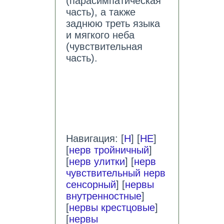
(парасимпатическая
часть), а также
заднюю треть языка
и мягкого неба
(чувствительная
часть).
Навигация: [
Н
] [
НЕ
]
[
нерв тройничный
]
[
нерв улитки
] [
нерв
чувствительный нерв
сенсорный
] [
нервы
внутренностные
]
[
нервы крестцовые
]
[
нервы