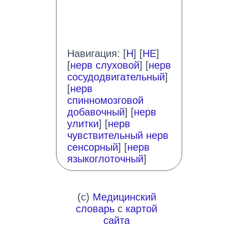
Навигация: [
Н
] [
НЕ
]
[
нерв слуховой
] [
нерв
сосудодвигательный
]
[
нерв
спинномозговой
добавочный
] [
нерв
улитки
] [
нерв
чувствительный нерв
сенсорный
] [
нерв
языкоглоточный
]
(c)
Медицинский
словарь
с
картой
сайта