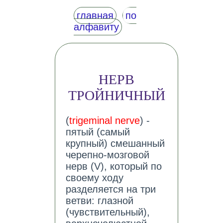
главная
по
алфавиту
НЕРВ
ТРОЙНИЧНЫЙ
(
trigeminal nerve
) -
пятый (самый
крупный) смешанный
черепно-мозговой
нерв (V), который по
своему ходу
разделяется на три
ветви: глазной
(чувствительный),