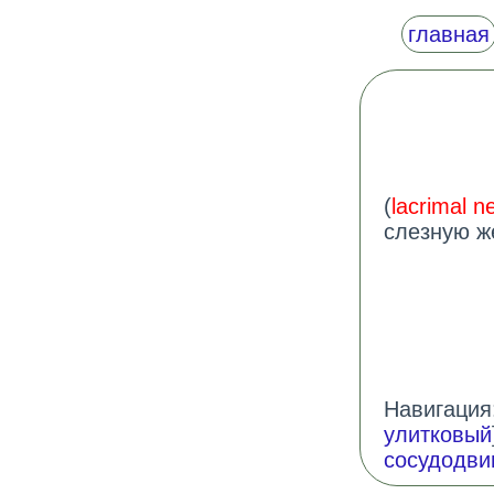
главная
(
lacrimal n
слезную ж
Навигация:
улитковый
сосудодви