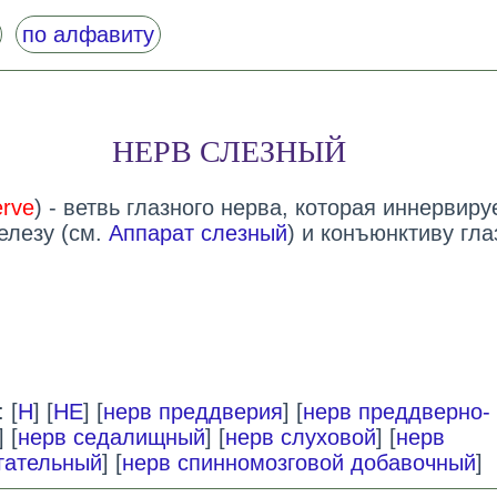
по алфавиту
НЕРВ СЛЕЗНЫЙ
erve
) - ветвь глазного нерва, которая иннервиру
елезу (см.
Аппарат слезный
) и конъюнктиву гла
 [
Н
] [
НЕ
] [
нерв преддверия
] [
нерв преддверно-
] [
нерв седалищный
] [
нерв слуховой
] [
нерв
гательный
] [
нерв спинномозговой добавочный
]